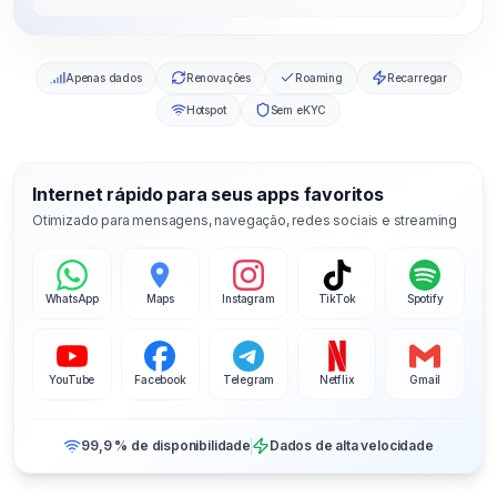
Apenas dados
Renovações
Roaming
Recarregar
Hotspot
Sem eKYC
Internet rápido para seus apps favoritos
Otimizado para mensagens, navegação, redes sociais e streaming
WhatsApp
Maps
Instagram
TikTok
Spotify
YouTube
Facebook
Telegram
Netflix
Gmail
99,9 % de disponibilidade
Dados de alta velocidade