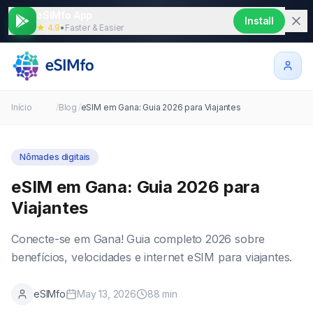
eSIMfo App
Install
★ 4.9
•
Faster & Easier
Início
/
Blog
/
eSIM em Gana: Guia 2026 para Viajantes
Nômades digitais
eSIM em Gana: Guia 2026 para
Viajantes
Conecte-se em Gana! Guia completo 2026 sobre
benefícios, velocidades e internet eSIM para viajantes.
eSIMfo
May 13, 2026
88
min