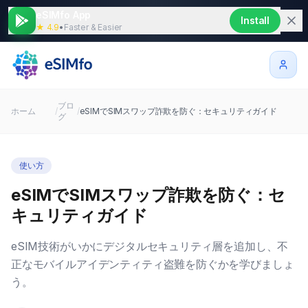
eSIMfo App
Install
★ 4.9
•
Faster & Easier
ブロ
ホーム
/
/
eSIMでSIMスワップ詐欺を防ぐ：セキュリティガイド
グ
使い方
eSIMでSIMスワップ詐欺を防ぐ：セ
キュリティガイド
eSIM技術がいかにデジタルセキュリティ層を追加し、不
正なモバイルアイデンティティ盗難を防ぐかを学びましょ
う。