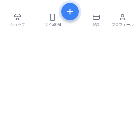
共有
ショップ
マイeSIM
残高
プロフィール
eSIMfo（イーシムフォ）
eSIMfoは世界202以上の国で手頃な価格のeSIMカードを
提供し、旅行体験をシームレスかつつながった状態にしま
す。