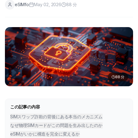
eSIMfo
May 02, 2026
88
分
88
分
この記事の内容
SIMスワップ詐欺の背後にある本当のメカニズム
なぜ物理SIMカードがこの問題を生み出したのか
eSIMがいかに構造を完全に変えるか