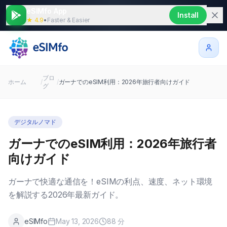
eSIMfo App
Install
★ 4.9
•
Faster & Easier
ブロ
ホーム
/
/
ガーナでのeSIM利用：2026年旅行者向けガイド
グ
デジタルノマド
ガーナでのeSIM利用：2026年旅行者
向けガイド
ガーナで快適な通信を！eSIMの利点、速度、ネット環境
を解説する2026年最新ガイド。
eSIMfo
May 13, 2026
88
分