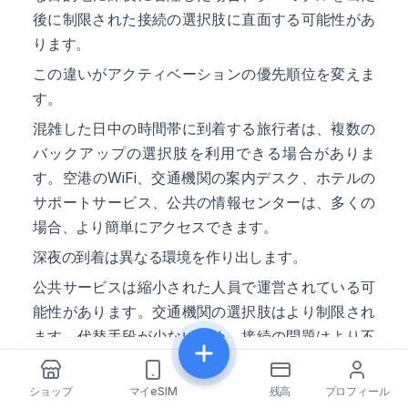
後に制限された接続の選択肢に直面する可能性があ
ります。
この違いがアクティベーションの優先順位を変えま
す。
混雑した日中の時間帯に到着する旅行者は、複数の
バックアップの選択肢を利用できる場合がありま
す。空港のWiFi、交通機関の案内デスク、ホテルの
サポートサービス、公共の情報センターは、多くの
場合、より簡単にアクセスできます。
深夜の到着は異なる環境を作り出します。
公共サービスは縮小された人員で運営されている可
能性があります。交通機関の選択肢はより制限され
ます。代替手段が少ないため、接続の問題はより不
満に感じられます。
共有
これらの状況において、すぐに使用できるeSIMを持
ショップ
マイeSIM
残高
プロフィール