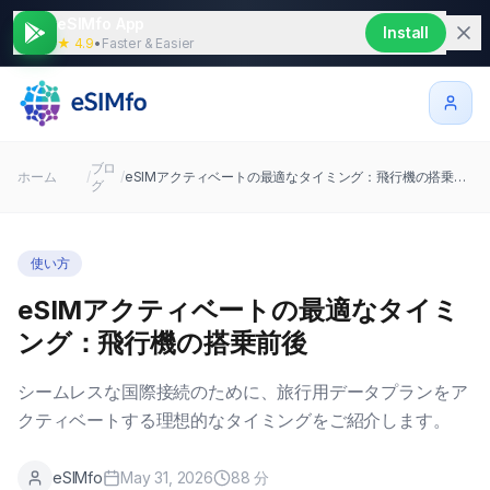
eSIMfo App
Install
★ 4.9
•
Faster & Easier
ブロ
ホーム
/
/
eSIMアクティベートの最適なタイミング：飛行機の搭乗前後
グ
使い方
eSIMアクティベートの最適なタイミ
ング：飛行機の搭乗前後
シームレスな国際接続のために、旅行用データプランをア
クティベートする理想的なタイミングをご紹介します。
eSIMfo
May 31, 2026
88
分