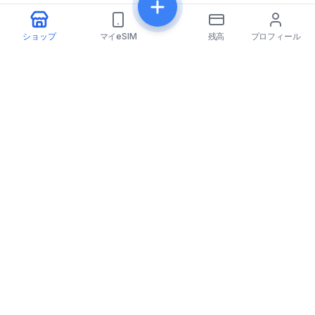
ショップ
マイeSIM
残高
プロフィール
eSIMfo（イーシムフォ）
eSIMfoは世界202以上の国で手頃な価格のeSIMカードを
提供し、旅行体験をシームレスかつつながった状態にしま
す。