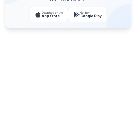
Download on the
Get it on
App Store
Google Play