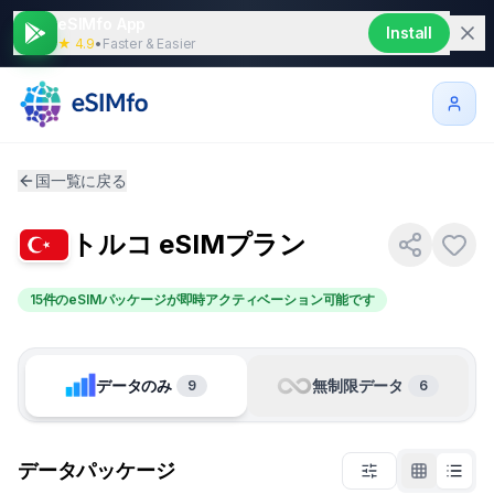
eSIMfo App
Install
★ 4.9
•
Faster & Easier
国一覧に戻る
トルコ
eSIMプラン
15件のeSIMパッケージが即時アクティベーション可能です
データのみ
無制限データ
9
6
データパッケージ