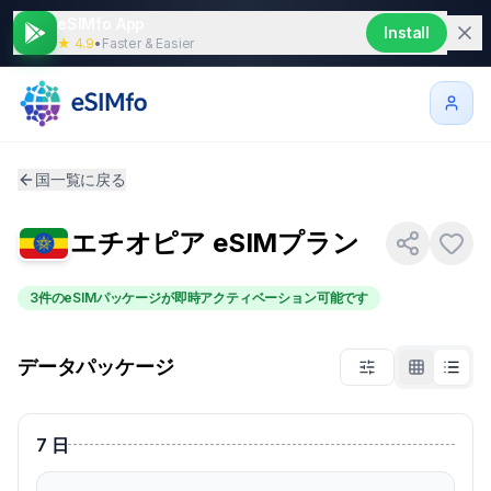
eSIMfo App
Install
★ 4.9
•
Faster & Easier
国一覧に戻る
エチオピア
eSIMプラン
3件のeSIMパッケージが即時アクティベーション可能です
データパッケージ
7
日