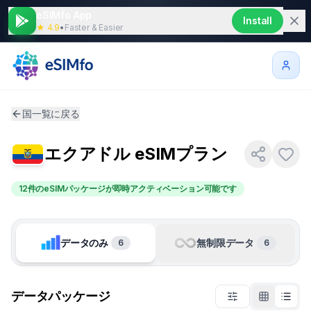
eSIMfo App
Install
★ 4.9
•
Faster & Easier
国一覧に戻る
エクアドル
eSIMプラン
12件のeSIMパッケージが即時アクティベーション可能です
データのみ
無制限データ
6
6
データパッケージ