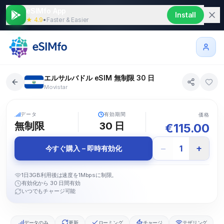
eSIMfo App
Install
★ 4.9
•
Faster & Easier
エルサルバドル eSIM 無制限 30 日
Movistar
5G
データ
有効期間
価格
無制限
30
日
€
115.00
−
+
1
今すぐ購入 – 即時有効化
1日3GB利用後は速度を1Mbpsに制限。
有効化から 30 日間有効
いつでもチャージ可能
データのみ
更新
ローミング
チャージ
テザリング