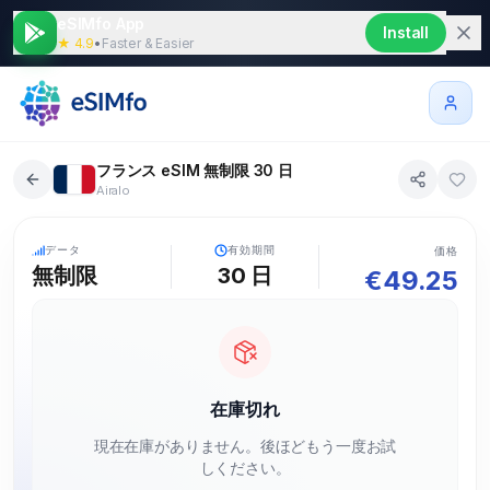
eSIMfo App
Install
★ 4.9
•
Faster & Easier
フランス eSIM 無制限 30 日
Airalo
5G
データ
有効期間
価格
無制限
30
日
€
49.25
在庫切れ
現在在庫がありません。後ほどもう一度お試
しください。