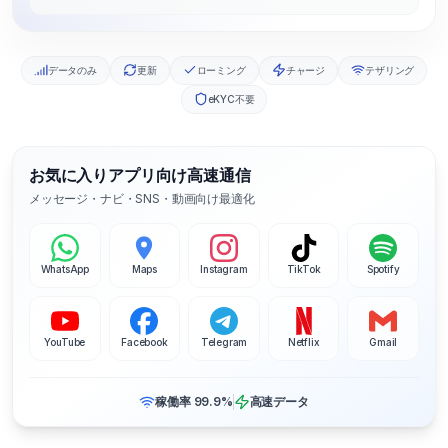
データのみ
更新
ローミング
チャージ
テザリング
eKYC不要
お気に入りアプリ向け高速通信
メッセージ・ナビ・SNS・動画向け最適化
WhatsApp
Maps
Instagram
TikTok
Spotify
YouTube
Facebook
Telegram
Netflix
Gmail
稼働率 99.9%
高速データ