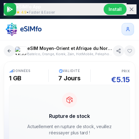
eSIMfo App
Install
★ 4.9
•
Faster & Easier
eSIM Moyen-Orient et Afrique du Nord eSIM 1 GB 7 jours
Batelco, Orange, Korek, Zain, HotMobile, Pelephone, Orange, Zain, Zain, Meditel, Omantel, Jawwal, Ooredoo, Vodafone, ZAIN, Orange, Etisalat
13+ pays
5G
DONNÉES
VALIDITÉ
PRIX
1 GB
7
Jours
€
5.15
Rupture de stock
Actuellement en rupture de stock, veuillez
réessayer plus tard !