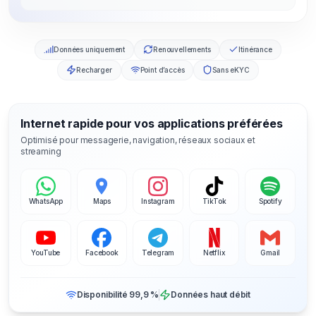
Données uniquement
Renouvellements
Itinérance
Recharger
Point d’accès
Sans eKYC
Internet rapide pour vos applications préférées
Optimisé pour messagerie, navigation, réseaux sociaux et
streaming
WhatsApp
Maps
Instagram
TikTok
Spotify
YouTube
Facebook
Telegram
Netflix
Gmail
Disponibilité 99,9 %
Données haut débit