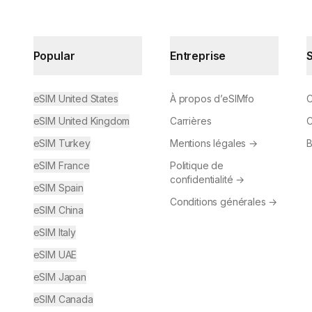
Popular
Entreprise
eSIM United States
À propos d’eSIMfo
C
eSIM United Kingdom
Carrières
C
eSIM Turkey
Mentions légales
→
B
eSIM France
Politique de
confidentialité
→
eSIM Spain
Conditions générales
→
eSIM China
eSIM Italy
eSIM UAE
eSIM Japan
eSIM Canada