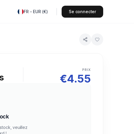
FR
-
EUR
(
€
)
Se connecter
PRIX
€
4.55
s
tock
stock, veuillez
rd !