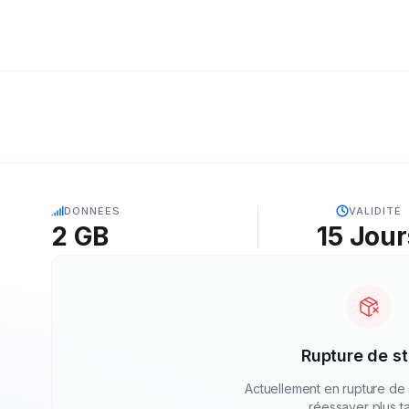
5G
DONNÉES
VALIDITÉ
2 GB
15
Jour
Rupture de s
Actuellement en rupture de 
réessayer plus ta