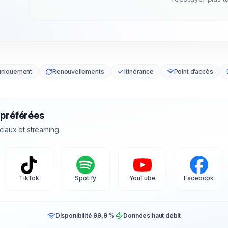
uniquement
Renouvellements
Itinérance
Point d’accès
 préférées
ciaux et streaming
TikTok
Spotify
YouTube
Facebook
Disponibilité 99,9 %
Données haut débit