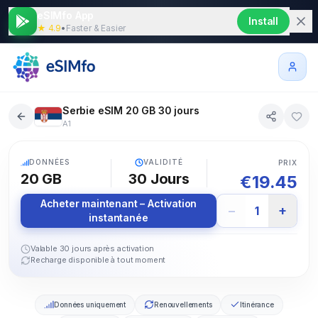
eSIMfo App
Install
★ 4.9
•
Faster & Easier
Serbie eSIM 20 GB 30 jours
A1
5G
DONNÉES
VALIDITÉ
PRIX
20 GB
30
Jours
€
19.45
Acheter maintenant – Activation
−
+
1
instantanée
Valable 30 jours après activation
Recharge disponible à tout moment
Données uniquement
Renouvellements
Itinérance