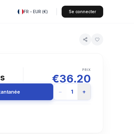
FR
-
EUR
(
€
)
Se connecter
PRIX
€
36.20
rs
−
1
+
stantanée