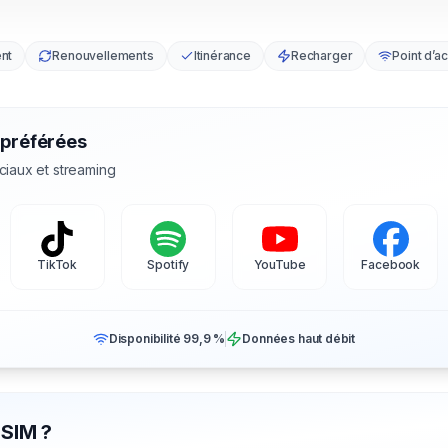
nt
Renouvellements
Itinérance
Recharger
Point d’a
 préférées
ciaux et streaming
TikTok
Spotify
YouTube
Facebook
Disponibilité 99,9 %
Données haut débit
eSIM ?