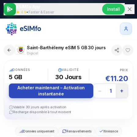
eSIMfo App
Install
★ 4.9
•
Faster & Easier
Saint-Barthélemy eSIM 5 GB 30 jours
Digicel
5G
DONNÉES
VALIDITÉ
PRIX
5 GB
30
Jours
€
11.20
Acheter maintenant – Activation
−
+
1
instantanée
Valable 30 jours après activation
Recharge disponible à tout moment
Données uniquement
Renouvellements
Itinérance