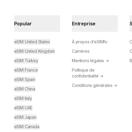
Popular
Entreprise
eSIM United States
À propos d’eSIMfo
C
eSIM United Kingdom
Carrières
C
eSIM Turkey
Mentions légales
→
B
eSIM France
Politique de
confidentialité
→
eSIM Spain
Conditions générales
→
eSIM China
eSIM Italy
eSIM UAE
eSIM Japan
eSIM Canada