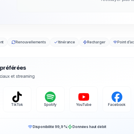
nt
Renouvellements
Itinérance
Recharger
Point d’a
 préférées
ciaux et streaming
TikTok
Spotify
YouTube
Facebook
Disponibilité 99,9 %
Données haut débit