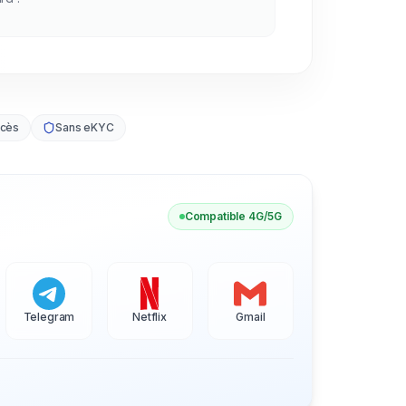
ccès
Sans eKYC
Compatible 4G/5G
Telegram
Netflix
Gmail