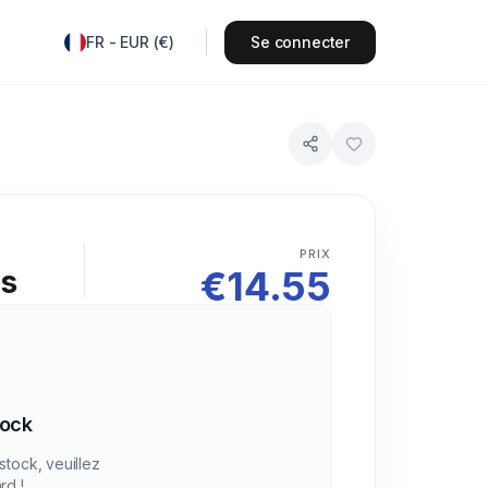
FR
-
EUR
(
€
)
Se connecter
PRIX
€
14.55
rs
tock
stock, veuillez
rd !