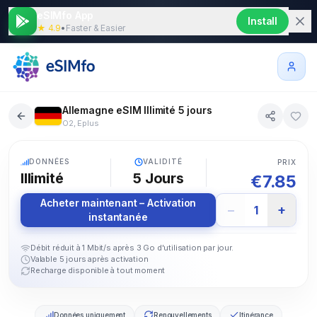
eSIMfo App
Install
★ 4.9
•
Faster & Easier
Allemagne eSIM Illimité 5 jours
O2, Eplus
5G
DONNÉES
VALIDITÉ
PRIX
Illimité
5
Jours
€
7.85
Acheter maintenant – Activation
−
+
1
instantanée
Débit réduit à 1 Mbit/s après 3 Go d'utilisation par jour.
Valable 5 jours après activation
Recharge disponible à tout moment
Données uniquement
Renouvellements
Itinérance