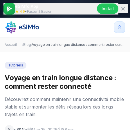
eSIMfo App
Install
★ 4.9
•
Faster & Easier
Accueil
/
Blog
/
Voyage en train longue distance : comment rester connecté
Tutoriels
Voyage en train longue distance :
comment rester connecté
Découvrez comment maintenir une connectivité mobile
stable et surmonter les défis réseau lors des longs
trajets en train.
eSIMfo
May 25, 2026
88
min