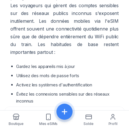
Les voyageurs qui gèrent des comptes sensibles
sur des réseaux publics inconnus s'exposent
inutilement. Les données mobiles via l'eSIM
offrent souvent une connectivité quotidienne plus
sûre que de dépendre entièrement du WiFi public
du train. Les habitudes de base restent
importantes partout :
Gardez les appareils mis à jour
Utilisez des mots de passe forts
Activez les systèmes d'authentification
Évitez les connexions sensibles sur des réseaux
inconnus
Utilisez systématiquement les verrous d'écran
Partager
Le confort de voyage ne doit jamais réduire la
Boutique
Mes eSIMs
Solde
Profil