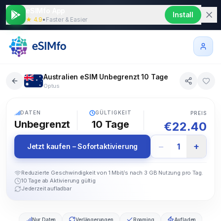
eSIMfo App
Install
★ 4.9
•
Faster & Easier
Australien eSIM Unbegrenzt 10 Tage
Optus
5G
DATEN
GÜLTIGKEIT
PREIS
Unbegrenzt
10
Tage
€
22.40
−
+
1
Jetzt kaufen – Sofortaktivierung
Reduzierte Geschwindigkeit von 1 Mbit/s nach 3 GB Nutzung pro Tag.
10 Tage ab Aktivierung gültig
Jederzeit aufladbar
Nur Daten
Verlängerungen
Roaming
Aufladen