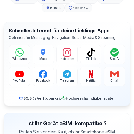
Hotspot
Kein eKYC
Schnelles Internet für deine Lieblings-Apps
Optimiert für Messaging, Navigation, Social Media & Streaming
WhatsApp
Maps
Instagram
TikTok
Spotify
YouTube
Facebook
Telegram
Netflix
Gmail
99,9 % Verfügbarkeit
Hochgeschwindigkeitsdaten
Ist Ihr Gerät eSIM-kompatibel?
Prüfen Sie vor dem Kauf, ob Ihr Smartphone eSIM