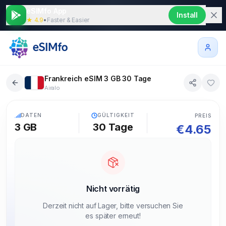
eSIMfo App
Install
★ 4.9
•
Faster & Easier
Frankreich eSIM 3 GB 30 Tage
Airalo
5G
DATEN
GÜLTIGKEIT
PREIS
3 GB
30
Tage
€
4.65
Nicht vorrätig
Derzeit nicht auf Lager, bitte versuchen Sie
es später erneut!