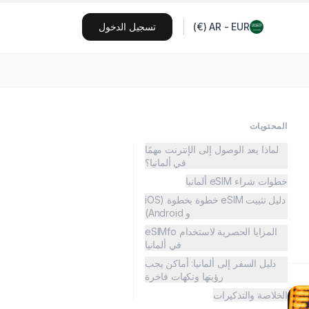
EUR
-
AR
(
€
)
تسجيل الدخول
المحتويات
لماذا يعد الوصول إلى الإنترنت مهمًا
في ألمانيا؟
خطوات شراء eSIM ألمانيا
دليل تثبيت eSIM خطوة بخطوة (iOS
و Android)
المزايا الحصرية لاستخدام eSIMfo
في ألمانيا
دليل السفر إلى ألمانيا: أماكن يجب
رؤيتها ونكهات فاخرة
الخلاصة والتذكيرات