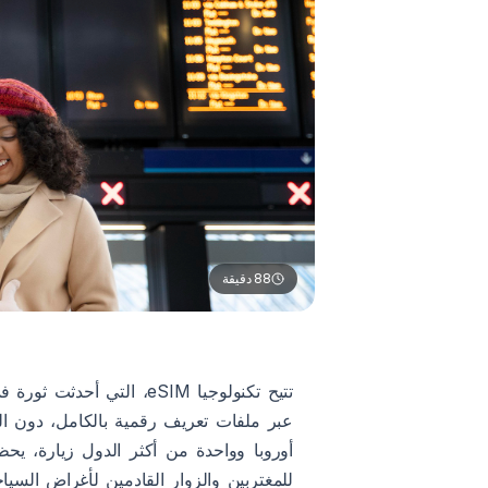
88
دقيقة
تتيح تكنولوجيا eSIM، الت
أوروبا وواحدة من أكثر الدول زيارة، يح
للمغتربين والزوار القادمين لأغراض الس