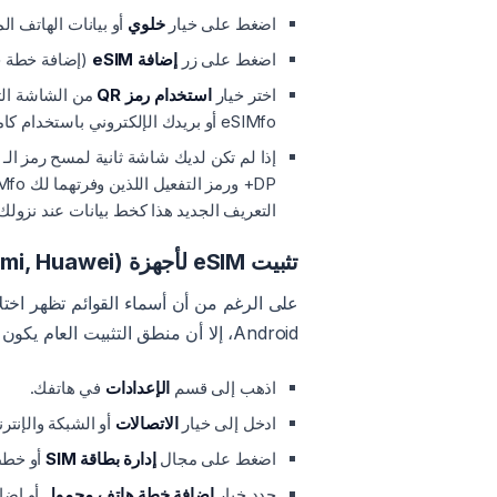
اضغط على خيار
خلوي
أو بيانات الهاتف ال
اضغط على زر
إضافة eSIM
(إضافة خطة خل
اختر خيار
استخدام رمز QR
eSIMfo أو بريدك الإلكتروني باستخدام كاميرا الهاتف.
التعريف الجديد هذا كخط بيانات عند نزولك 
تثبيت eSIM لأجهزة Android (Samsung, Xiaomi, Huawei)
على الرغم من أن أسماء القوائم تظهر اختلا
Android، إلا أن منطق التثبيت العام يكون على النحو التالي:
اذهب إلى قسم
الإعدادات
في هاتفك.
ادخل إلى خيار
الاتصالات
أو الشبكة والإنتر
اضغط على مجال
إدارة بطاقة SIM
أو خطط M
حدد خيار
إضافة خطة هاتف محمول
أو إضافة