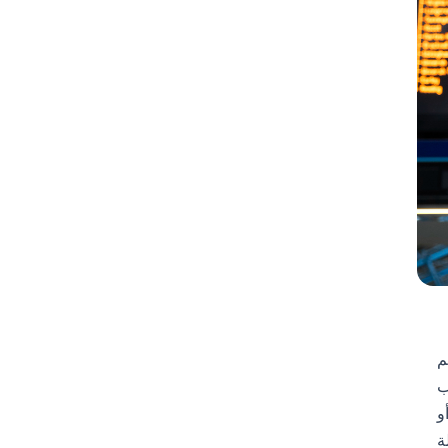
م
قلب
و
ة