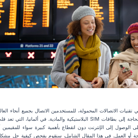
ي أحدثت ثورة في تقنيات الاتصالات المحمولة، للمستخدمين الاتصال بجميع أنحاء العال
عبر ملفات تعريف رقمية بالكامل، دون الحاجة إلى بطاقات SIM البلاستيكية والمادية. في ألمانيا، التي تعد 
ظى الوصول إلى الإنترنت دون انقطاع بأهمية كبيرة سواء للمقيمين أ
ياحة أو العمل. في هذا المقال الشامل، سنقوم بفحص كيفية حل مشكل