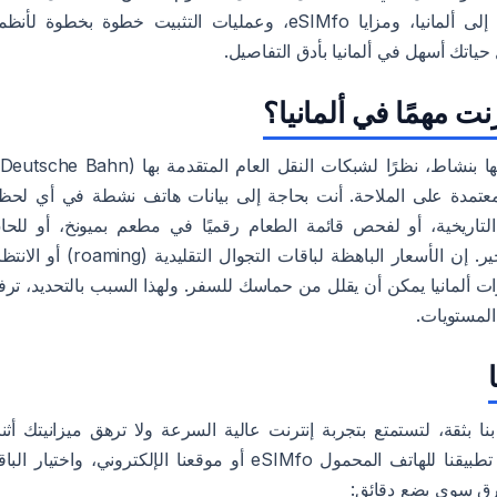
الإنترنت من جذورها قبل أو أثناء رحلتك إلى ألمانيا، ومزايا eSIMfo، وعمليات التثبيت خطوة بخطوة لأ
نت مهمًا في ألمانيا؟
المعتمدة على الملاحة. أنت بحاجة إلى بيانات هاتف نشطة في أي لحظ
تاريخية، أو لفحص قائمة الطعام رقميًا في مطعم بميونخ، أو للحا
باجتماعات عملك في فرانكفورت دون تأخير. إن الأسعار الباهظة لباقات التجوال التقليدية (oaming
 المادية في مطارات ألمانيا يمكن أن يقلل من حماسك للسفر. ولهذا السبب بالتحديد، ترف
المستويات.
ا بثقة، لتستمتع بتجربة إنترنت عالية السرعة ولا ترهق ميزانيتك أثنا
رحلتك إلى ألمانيا. إن فحص الخطط عبر تطبيقنا للهاتف المحمول eSIMfo أو موقعنا الإلكتروني، واختيار ال
تغرق سوى بضع دقائق: