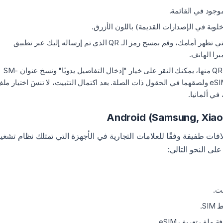
موجود في القائمة.
وية في الإصدارات القديمة) باللون الأزرق.
من الشاشة التي تظهر أمامك، وقم بمسح رمز الـ QR الذي تم إرساله إليك عبر تطبيق
إذا لم تكن لديك شاشة ثانية لمسح رمز الـ QR منها، يمكنك النقر على خيار "إدخال التفاصيل يدويًا" ونسخ عنوان SM-
DP+ ورمز التفعيل اللذين وفرتهما لك eSIMfo ولصقهما في الحقول ذات الصلة. بعد اكتمال التثبيت، لا تنسَ اختيار م
في ألمانيا.
فات طفيفة وفقًا للعلامات التجارية في الأجهزة التي تمتلك نظام تشغي
نت.
SI.
 ملف تعريف eSIM.