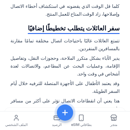
كلما قل الوقت الذي يقضونه في استكشاف أخطاء الاتصال
وإصلاحها، زاد الوقت المتاح للعمل المنتج.
سفر العائلات يتطلب تخطيطًا إضافيًا
تتمتع العائلات غالبًا باحتياجات اتصال مختلفة تمامًا مقارنة
بالمسافرين المنفردين.
يدير الآباء بشكل متكرر الملاحة، وحجوزات النقل، وتفاصيل
الإقامة، وعمليات البحث عن المطاعم، والاتصالات لعدة
أشخاص في وقت واحد.
وقد يعتمد الأطفال على الأجهزة المتصلة للترفيه خلال أيام
السفر الطويلة.
هذا يعني أن انقطاعات الاتصال تؤثر على أكثر من مسافر
واحد.
مشاركة
تقلل شريحة eSIM المعدة بشكل صحيح الضغط بعد الوصول
متجر
بطاقاتي eSIM
الرصيد
الملف الشخصي
لأن الخدمات الأساسية تصبح متاحة فورًا.