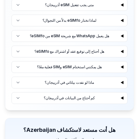
متى يجب تفعيل eSIM أذربيجان؟
لماذا تختار eSIMfo بدلاً من التجوال؟
هل يعمل WhatsApp مع شريحة eSIM من eSIMfo؟
هل أحتاج إلى توقيع عقد أو اشتراك مع eSIMfo؟
هل يمكنني استخدام eSIM وSIM فعلية معًا؟
ماذا لو نفدت بياناتي في أذربيجان؟
كم أحتاج من البيانات في أذربيجان؟
هل أنت مستعد لاستكشاف Azerbaijan؟