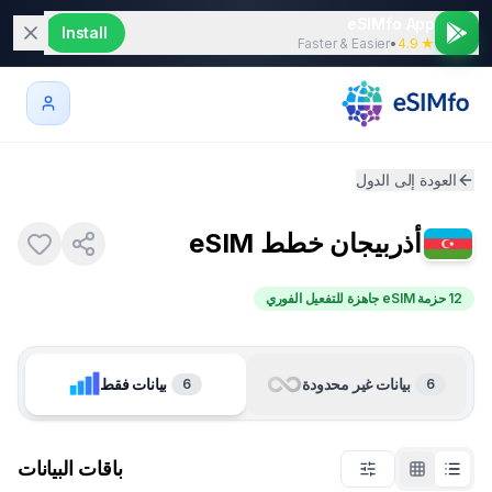
eSIMfo App
Install
Faster & Easier
•
★ 4.9
العودة إلى الدول
أذربيجان
خطط eSIM
12 حزمة eSIM جاهزة للتفعيل الفوري
بيانات غير محدودة
بيانات فقط
6
6
باقات البيانات