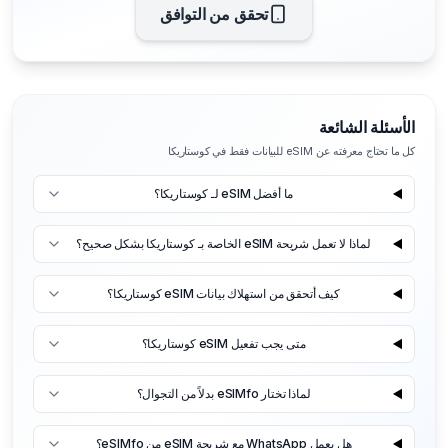
تحقق من التوافق
الأسئلة الشائعة
كل ما تحتاج معرفته عن eSIM للبيانات فقط في كوستاريكا
ما أفضل eSIM لـ كوستاريكا؟
لماذا لا تعمل شريحة eSIM الخاصة بـ كوستاريكا بشكل صحيح؟
كيف أتحقق من استهلاك بيانات eSIM كوستاريكا؟
متى يجب تفعيل eSIM كوستاريكا؟
لماذا تختار eSIMfo بدلاً من التجوال؟
هل يعمل WhatsApp مع شريحة eSIM من eSIMfo؟