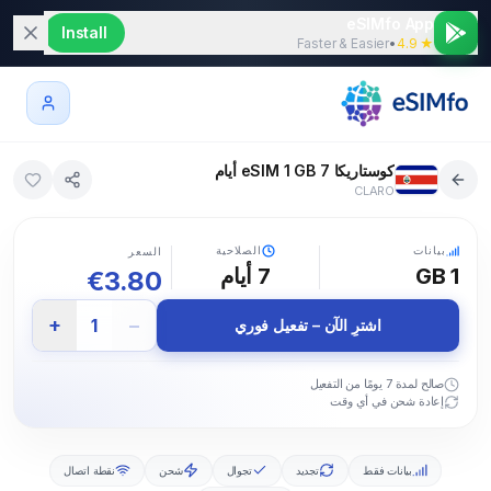
eSIMfo App
Install
Faster & Easier
•
★ 4.9
كوستاريكا eSIM 1 GB 7 أيام
CLARO
5G
بيانات
الصلاحية
السعر
1 GB
7
أيام
€
3.80
+
−
1
اشترِ الآن – تفعيل فوري
صالح لمدة 7 يومًا من التفعيل
إعادة شحن في أي وقت
بيانات فقط
تجديد
تجوال
شحن
نقطة اتصال