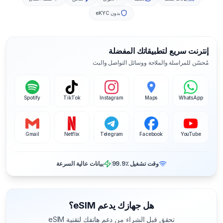
بدون eKYC
إنترنت سريع لتطبيقاتك المفضلة
مُحسّن للمراسلة والملاحة ووسائل التواصل والبث
Spotify
TikTok
Instagram
Maps
WhatsApp
Gmail
Netflix
Telegram
Facebook
YouTube
وقت تشغيل ‎99.9٪
بيانات عالية السرعة
هل جهازك يدعم eSIM؟
تحقق قبل الشراء من دعم هاتفك لتقنية eSIM