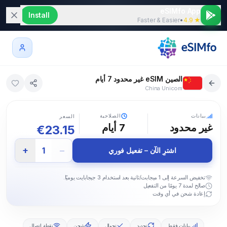
eSIMfo App
Install
Faster & Easier
•
★ 4.9
الصين eSIM غير محدود 7 أيام
China Unicom
5G
بيانات
الصلاحية
السعر
غير محدود
7
أيام
€
23.15
+
−
1
اشترِ الآن – تفعيل فوري
تخفيض السرعة إلى 1 ميجابت/ثانية بعد استخدام 3 جيجابايت يوميًا.
صالح لمدة 7 يومًا من التفعيل
إعادة شحن في أي وقت
بيانات فقط
تجديد
تجوال
شحن
نقطة اتصال