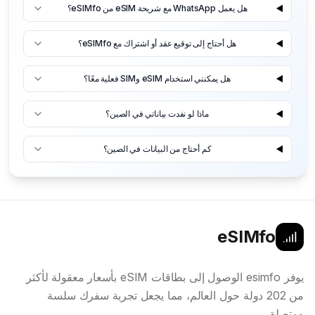
هل يعمل WhatsApp مع شريحة eSIM من eSIMfo؟
هل أحتاج إلى توقيع عقد أو اشتراك مع eSIMfo؟
هل يمكنني استخدام eSIM وSIM فعلية معًا؟
ماذا لو نفدت بياناتي في الصين؟
كم أحتاج من البيانات في الصين؟
eSIMfo
يوفر esimfo الوصول إلى بطاقات eSIM بأسعار معقولة لأكثر
من 202 دولة حول العالم، مما يجعل تجربة سفرك سلسة
ومتصلة.