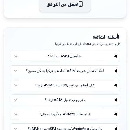
تحقق من التوافق
الأسئلة الشائعة
كل ما تحتاج معرفته عن eSIM للبيانات فقط في تركيا
ما أفضل eSIM لـ تركيا؟
لماذا لا تعمل شريحة eSIM الخاصة بـ تركيا بشكل صحيح؟
كيف أتحقق من استهلاك بيانات eSIM تركيا؟
متى يجب تفعيل eSIM تركيا؟
لماذا تختار eSIMfo بدلاً من التجوال؟
هل يعمل WhatsApp مع شريحة eSIM من eSIMfo؟