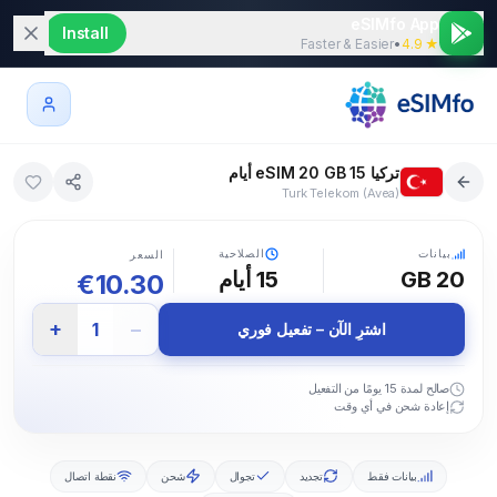
eSIMfo App
Install
Faster & Easier
•
★ 4.9
تركيا eSIM 20 GB 15 أيام
Turk Telekom (Avea)
5G
بيانات
الصلاحية
السعر
20 GB
15
أيام
€
10.30
+
−
1
اشترِ الآن – تفعيل فوري
صالح لمدة 15 يومًا من التفعيل
إعادة شحن في أي وقت
بيانات فقط
تجديد
تجوال
شحن
نقطة اتصال