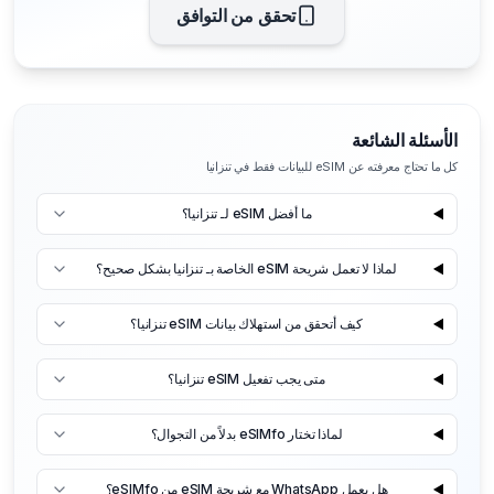
تحقق من التوافق
الأسئلة الشائعة
كل ما تحتاج معرفته عن eSIM للبيانات فقط في تنزانيا
ما أفضل eSIM لـ تنزانيا؟
لماذا لا تعمل شريحة eSIM الخاصة بـ تنزانيا بشكل صحيح؟
كيف أتحقق من استهلاك بيانات eSIM تنزانيا؟
متى يجب تفعيل eSIM تنزانيا؟
لماذا تختار eSIMfo بدلاً من التجوال؟
هل يعمل WhatsApp مع شريحة eSIM من eSIMfo؟