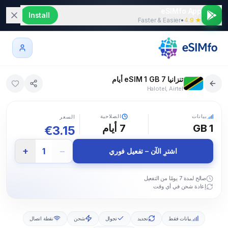
eSIMfo App
Install
Faster & Easier
•
★ 4.9
تنزانيا eSIM 1 GB 7 أيام
Halotel, Airtel
5G
بيانات
الصلاحية
السعر
1 GB
7
أيام
€
3.15
+
−
1
اشترِ الآن – تفعيل فوري
صالح لمدة 7 يومًا من التفعيل
إعادة شحن في أي وقت
بيانات فقط
تجديد
تجوال
شحن
نقطة اتصال