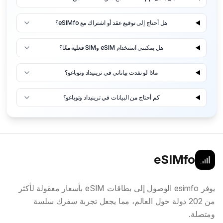
هل أحتاج إلى توقيع عقد أو اشتراك مع eSIMfo؟
هل يمكنني استخدام eSIM وSIM فعلية معًا؟
ماذا لو نفدت بياناتي في ترينيداد وتوباغو؟
كم أحتاج من البيانات في ترينيداد وتوباغو؟
eSIMfo
يوفر esimfo الوصول إلى بطاقات eSIM بأسعار معقولة لأكثر
من 202 دولة حول العالم، مما يجعل تجربة سفرك سلسة
ومتصلة.