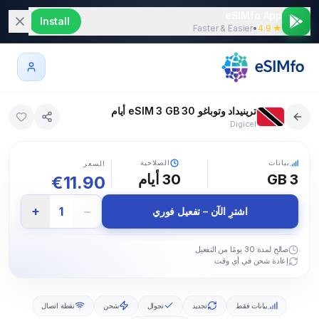
eSIMfo App
Install
Faster & Easier
•
★ 4.9
ترينيداد وتوباغو eSIM 3 GB 30 أيام
Digicel
5G
بيانات
الصلاحية
السعر
3 GB
30
أيام
€
11.90
+
−
1
اشترِ الآن – تفعيل فوري
صالح لمدة 30 يومًا من التفعيل
إعادة شحن في أي وقت
بيانات فقط
تجديد
تجوال
شحن
نقطة اتصال