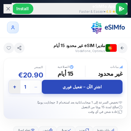
eSIMfo App
Install
Faster & Easier
•
★ 4.9
ماديرا eSIM غير محدود 15 أيام
Vodafone, Optimus
5G
بيانات
الصلاحية
السعر
غير محدود
15
أيام
€
20.90
+
−
1
اشترِ الآن – تفعيل فوري
تخفيض السرعة إلى 1 ميجابت/ثانية بعد استخدام 3 جيجابايت يوميًا.
صالح لمدة 15 يومًا من التفعيل
إعادة شحن في أي وقت
بيانات فقط
تجديد
تجوال
شحن
نقطة اتصال