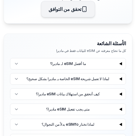
تحقق من التوافق
الأسئلة الشائعة
كل ما تحتاج معرفته عن eSIM للبيانات فقط في ماديرا
ما أفضل eSIM لـ ماديرا؟
لماذا لا تعمل شريحة eSIM الخاصة بـ ماديرا بشكل صحيح؟
كيف أتحقق من استهلاك بيانات eSIM ماديرا؟
متى يجب تفعيل eSIM ماديرا؟
لماذا تختار eSIMfo بدلاً من التجوال؟