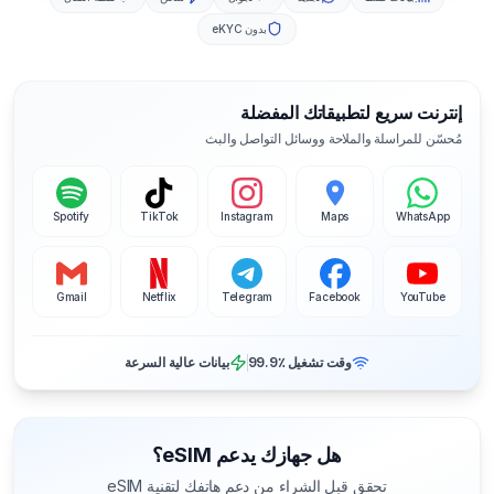
بدون eKYC
إنترنت سريع لتطبيقاتك المفضلة
مُحسّن للمراسلة والملاحة ووسائل التواصل والبث
Spotify
TikTok
Instagram
Maps
WhatsApp
Gmail
Netflix
Telegram
Facebook
YouTube
وقت تشغيل ‎99.9٪
بيانات عالية السرعة
هل جهازك يدعم eSIM؟
تحقق قبل الشراء من دعم هاتفك لتقنية eSIM