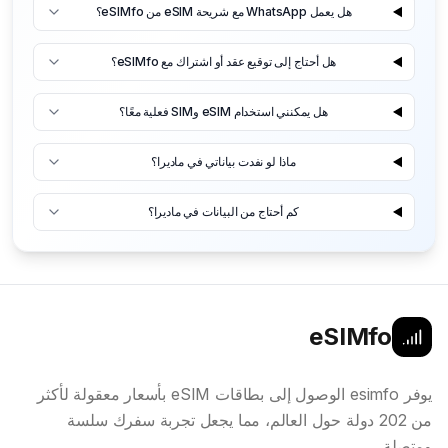
هل يعمل WhatsApp مع شريحة eSIM من eSIMfo؟
هل أحتاج إلى توقيع عقد أو اشتراك مع eSIMfo؟
هل يمكنني استخدام eSIM وSIM فعلية معًا؟
ماذا لو نفدت بياناتي في ماديرا؟
كم أحتاج من البيانات في ماديرا؟
eSIMfo
يوفر esimfo الوصول إلى بطاقات eSIM بأسعار معقولة لأكثر
من 202 دولة حول العالم، مما يجعل تجربة سفرك سلسة
ومتصلة.