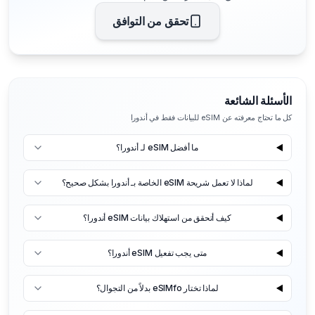
تحقق من التوافق
الأسئلة الشائعة
كل ما تحتاج معرفته عن eSIM للبيانات فقط في أندورا
ما أفضل eSIM لـ أندورا؟
لماذا لا تعمل شريحة eSIM الخاصة بـ أندورا بشكل صحيح؟
كيف أتحقق من استهلاك بيانات eSIM أندورا؟
متى يجب تفعيل eSIM أندورا؟
لماذا تختار eSIMfo بدلاً من التجوال؟