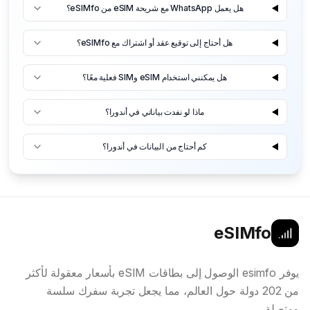
هل يعمل WhatsApp مع شريحة eSIM من eSIMfo؟
هل أحتاج إلى توقيع عقد أو اشتراك مع eSIMfo؟
هل يمكنني استخدام eSIM وSIM فعلية معًا؟
ماذا لو نفدت بياناتي في أندورا؟
كم أحتاج من البيانات في أندورا؟
eSIMfo
يوفر esimfo الوصول إلى بطاقات eSIM بأسعار معقولة لأكثر
من 202 دولة حول العالم، مما يجعل تجربة سفرك سلسة
ومتصلة.