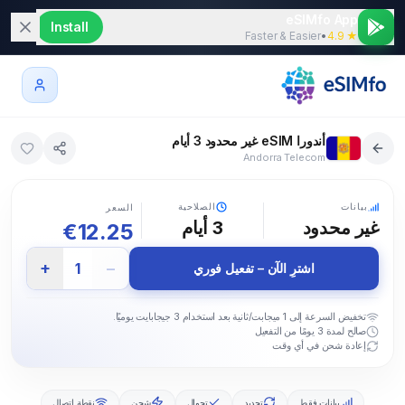
eSIMfo App
Install
Faster & Easier
•
★ 4.9
أندورا eSIM غير محدود 3 أيام
Andorra Telecom
5G
بيانات
الصلاحية
السعر
غير محدود
3
أيام
€
12.25
+
−
1
اشترِ الآن – تفعيل فوري
تخفيض السرعة إلى 1 ميجابت/ثانية بعد استخدام 3 جيجابايت يوميًا.
صالح لمدة 3 يومًا من التفعيل
إعادة شحن في أي وقت
بيانات فقط
تجديد
تجوال
شحن
نقطة اتصال