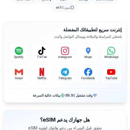
بدون eKYC
إنترنت سريع لتطبيقاتك المفضلة
مُحسّن للمراسلة والملاحة ووسائل التواصل والبث
Spotify
TikTok
Instagram
Maps
WhatsApp
Gmail
Netflix
Telegram
Facebook
YouTube
وقت تشغيل ‎99.9٪
بيانات عالية السرعة
هل جهازك يدعم eSIM؟
تحقق قبل الشراء من دعم هاتفك لتقنية eSIM