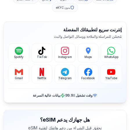
بدون eKYC
إنترنت سريع لتطبيقاتك المفضلة
مُحسّن للمراسلة والملاحة ووسائل التواصل والبث
Spotify
TikTok
Instagram
Maps
WhatsApp
Gmail
Netflix
Telegram
Facebook
YouTube
وقت تشغيل ‎99.9٪
بيانات عالية السرعة
هل جهازك يدعم eSIM؟
تحقق قبل الشراء من دعم هاتفك لتقنية eSIM