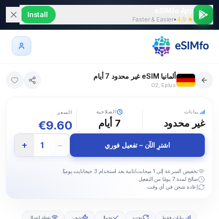
eSIMfo App
Install
Faster & Easier
•
★ 4.9
ألمانيا eSIM غير محدود 7 أيام
O2, Eplus
5G
بيانات
الصلاحية
السعر
غير محدود
7
أيام
€
9.60
+
−
1
اشترِ الآن – تفعيل فوري
تخفيض السرعة إلى 1 ميجابت/ثانية بعد استخدام 3 جيجابايت يوميًا.
صالح لمدة 7 يومًا من التفعيل
إعادة شحن في أي وقت
بيانات فقط
تجديد
تجوال
شحن
نقطة اتصال