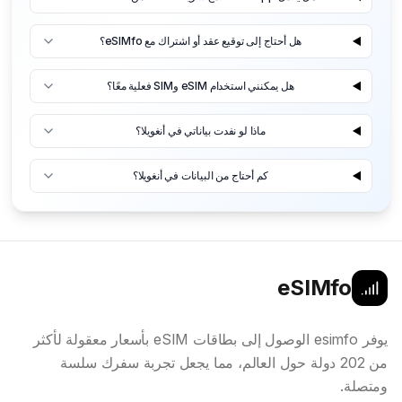
هل أحتاج إلى توقيع عقد أو اشتراك مع eSIMfo؟
هل يمكنني استخدام eSIM وSIM فعلية معًا؟
ماذا لو نفدت بياناتي في أنغويلا؟
كم أحتاج من البيانات في أنغويلا؟
eSIMfo
يوفر esimfo الوصول إلى بطاقات eSIM بأسعار معقولة لأكثر
من 202 دولة حول العالم، مما يجعل تجربة سفرك سلسة
ومتصلة.