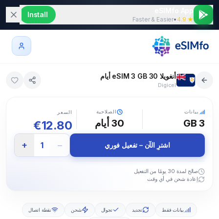
eSIMfo App
Install
Faster & Easier
•
★ 4.9
أنغويلا eSIM 3 GB 30 أيام
Digicel
5G
بيانات
الصلاحية
السعر
3 GB
30
أيام
€
12.80
+
−
1
اشترِ الآن – تفعيل فوري
صالح لمدة 30 يومًا من التفعيل
إعادة شحن في أي وقت
بيانات فقط
تجديد
تجوال
شحن
نقطة اتصال