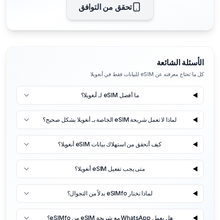
تحقق من التوافق
الأسئلة الشائعة
كل ما تحتاج معرفته عن eSIM للبيانات فقط في أنغويلا
ما أفضل eSIM لـ أنغويلا؟
لماذا لا تعمل شريحة eSIM الخاصة بـ أنغويلا بشكل صحيح؟
كيف أتحقق من استهلاك بيانات eSIM أنغويلا؟
متى يجب تفعيل eSIM أنغويلا؟
لماذا تختار eSIMfo بدلاً من التجوال؟
هل يعمل WhatsApp مع شريحة eSIM من eSIMfo؟