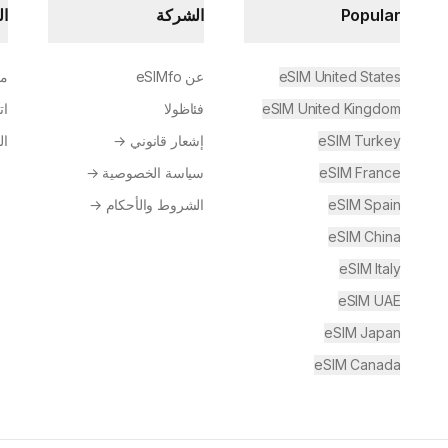
Popular
الشركة
ال
eSIM United States
عن eSIMfo
مر
eSIM United Kingdom
فئاظولا
ات
eSIM Turkey
إشعار قانوني
→
ال
eSIM France
سياسة الخصوصية
→
eSIM Spain
الشروط والأحكام
→
eSIM China
eSIM Italy
eSIM UAE
eSIM Japan
eSIM Canada