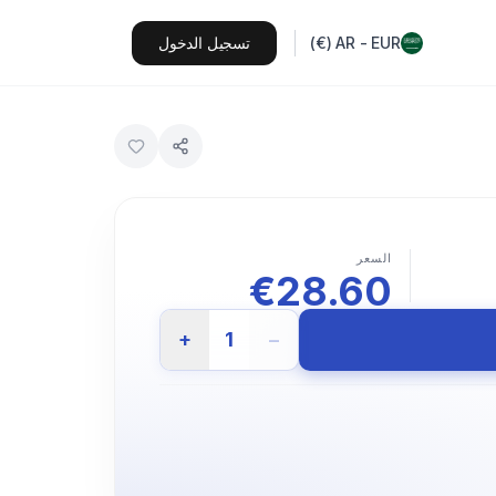
EUR
-
AR
(
€
)
تسجيل الدخول
السعر
€
28.60
+
1
−