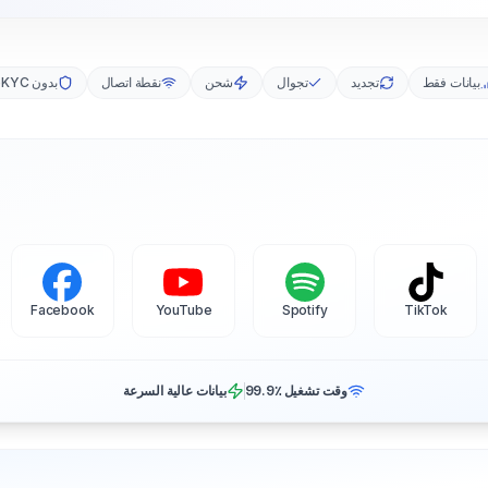
بيانات فقط
تجديد
تجوال
شحن
نقطة اتصال
بدون eKYC
Facebook
YouTube
Spotify
TikTok
وقت تشغيل ‎99.9٪
بيانات عالية السرعة