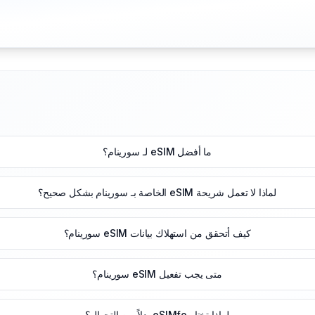
ما أفضل eSIM لـ سورينام؟
لماذا لا تعمل شريحة eSIM الخاصة بـ سورينام بشكل صحيح؟
كيف أتحقق من استهلاك بيانات eSIM سورينام؟
متى يجب تفعيل eSIM سورينام؟
لماذا تختار eSIMfo بدلاً من التجوال؟