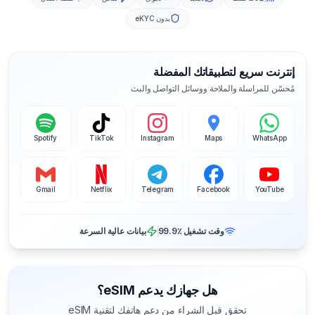
بدون eKYC
إنترنت سريع لتطبيقاتك المفضلة
مُحسّن للمراسلة والملاحة ووسائل التواصل والبث
Spotify
TikTok
Instagram
Maps
WhatsApp
Gmail
Netflix
Telegram
Facebook
YouTube
وقت تشغيل ‎99.9٪
بيانات عالية السرعة
هل جهازك يدعم eSIM؟
تحقق قبل الشراء من دعم هاتفك لتقنية eSIM