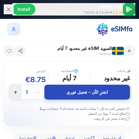
eSIMfo App
Install
Faster & Easier
•
★ 4.9
السويد eSIM غير محدود 7 أيام
Telenor
5G
بيانات
الصلاحية
السعر
غير محدود
7
أيام
€
8.75
+
−
1
اشترِ الآن – تفعيل فوري
تخفيض السرعة إلى 1 ميجابت/ثانية بعد استخدام 3 جيجابايت يوميًا.
صالح لمدة 7 يومًا من التفعيل
إعادة شحن في أي وقت
بيانات فقط
تجديد
تجوال
شحن
نقطة اتصال