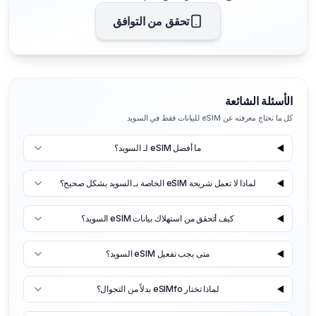
تحقق من التوافق
الأسئلة الشائعة
كل ما تحتاج معرفته عن eSIM للبيانات فقط في السويد
ما أفضل eSIM لـ السويد؟
لماذا لا تعمل شريحة eSIM الخاصة بـ السويد بشكل صحيح؟
كيف أتحقق من استهلاك بيانات eSIM السويد؟
متى يجب تفعيل eSIM السويد؟
لماذا تختار eSIMfo بدلاً من التجوال؟