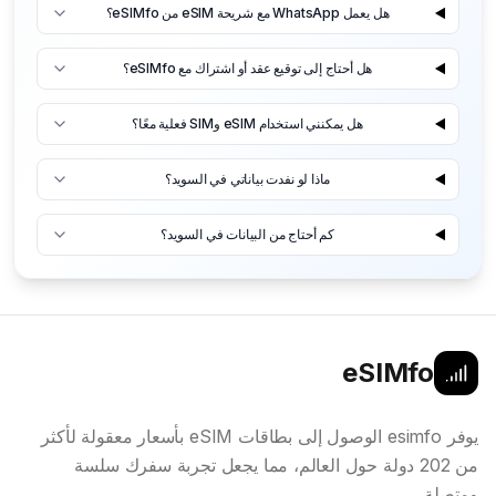
هل يعمل WhatsApp مع شريحة eSIM من eSIMfo؟
هل أحتاج إلى توقيع عقد أو اشتراك مع eSIMfo؟
هل يمكنني استخدام eSIM وSIM فعلية معًا؟
ماذا لو نفدت بياناتي في السويد؟
كم أحتاج من البيانات في السويد؟
eSIMfo
يوفر esimfo الوصول إلى بطاقات eSIM بأسعار معقولة لأكثر
من 202 دولة حول العالم، مما يجعل تجربة سفرك سلسة
ومتصلة.