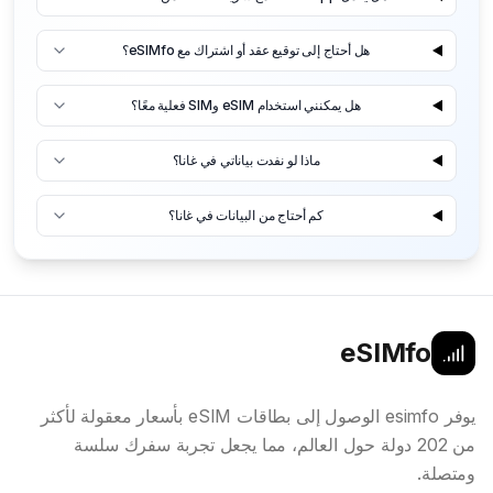
هل أحتاج إلى توقيع عقد أو اشتراك مع eSIMfo؟
هل يمكنني استخدام eSIM وSIM فعلية معًا؟
ماذا لو نفدت بياناتي في غانا؟
كم أحتاج من البيانات في غانا؟
eSIMfo
يوفر esimfo الوصول إلى بطاقات eSIM بأسعار معقولة لأكثر
من 202 دولة حول العالم، مما يجعل تجربة سفرك سلسة
ومتصلة.