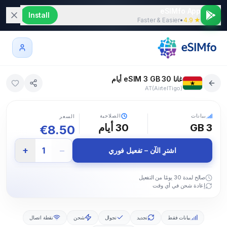
eSIMfo App
Install
Faster & Easier
•
★ 4.9
غانا eSIM 3 GB 30 أيام
AT(AirtelTigo)
5G
بيانات
الصلاحية
السعر
3 GB
30
أيام
€
8.50
+
−
1
اشترِ الآن – تفعيل فوري
صالح لمدة 30 يومًا من التفعيل
إعادة شحن في أي وقت
بيانات فقط
تجديد
تجوال
شحن
نقطة اتصال