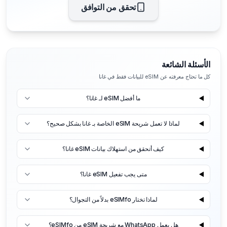
تحقق من التوافق
الأسئلة الشائعة
كل ما تحتاج معرفته عن eSIM للبيانات فقط في غانا
ما أفضل eSIM لـ غانا؟
لماذا لا تعمل شريحة eSIM الخاصة بـ غانا بشكل صحيح؟
كيف أتحقق من استهلاك بيانات eSIM غانا؟
متى يجب تفعيل eSIM غانا؟
لماذا تختار eSIMfo بدلاً من التجوال؟
هل يعمل WhatsApp مع شريحة eSIM من eSIMfo؟