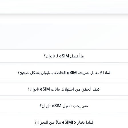
ما أفضل eSIM لـ تايوان؟
لماذا لا تعمل شريحة eSIM الخاصة بـ تايوان بشكل صحيح؟
كيف أتحقق من استهلاك بيانات eSIM تايوان؟
متى يجب تفعيل eSIM تايوان؟
لماذا تختار eSIMfo بدلاً من التجوال؟