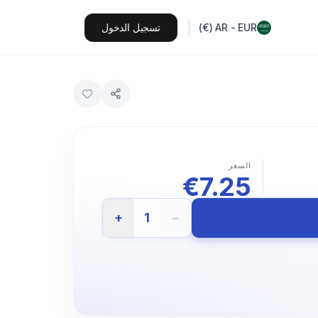
EUR
-
AR
(
€
)
تسجيل الدخول
السعر
€
7.25
+
1
−