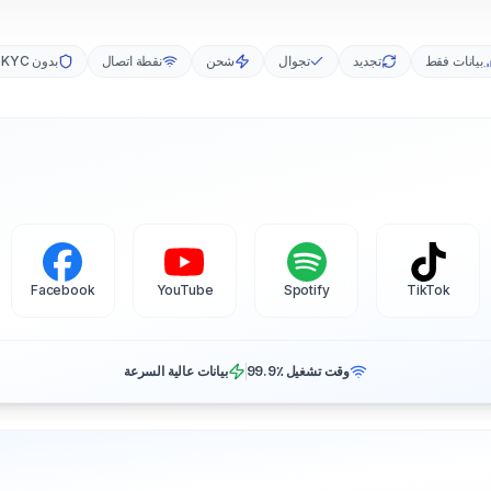
بيانات فقط
تجديد
تجوال
شحن
نقطة اتصال
بدون eKYC
Facebook
YouTube
Spotify
TikTok
وقت تشغيل ‎99.9٪
بيانات عالية السرعة