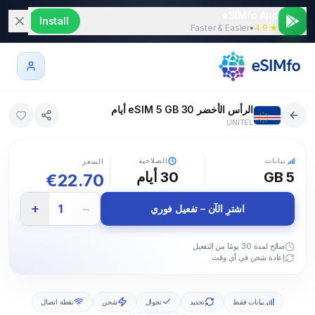
eSIMfo App
Install
Faster & Easier
•
★ 4.9
الرأس الأخضر eSIM 5 GB 30 أيام
UNITEL
5G
بيانات
الصلاحية
السعر
5 GB
30
أيام
€
22.70
+
−
1
اشترِ الآن – تفعيل فوري
صالح لمدة 30 يومًا من التفعيل
إعادة شحن في أي وقت
بيانات فقط
تجديد
تجوال
شحن
نقطة اتصال