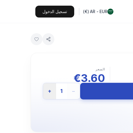
EUR
-
AR
(
€
)
تسجيل الدخول
السعر
€
3.60
+
1
−