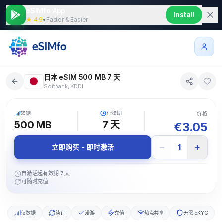
eSIMfo App
Install
★ 4.9
•
Faster & Easier
日本 eSIM 500 MB 7 天
Softbank, KDDI
5G
数据
有效期
价格
500 MB
7
天
€
3.05
−
+
1
立即购买 - 即时激活
自激活起有效期 7 天
可随时充值
仅数据
续订
漫游
充值
热点共享
无需 eKYC