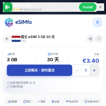
eSIMfo App
Install
★ 4.9
•
Faster & Easier
荷兰 eSIM 3 GB 30 天
KPN
5G
数据
有效期
价格
3 GB
30
天
€
3.40
−
+
1
立即购买 - 即时激活
自激活起有效期 30 天
可随时充值
仅数据
续订
漫游
充值
热点共享
无需 eKYC