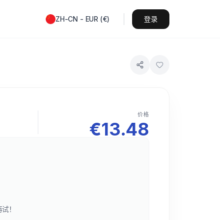
ZH-CN
-
EUR
(
€
)
登录
价格
€
13.48
再试！