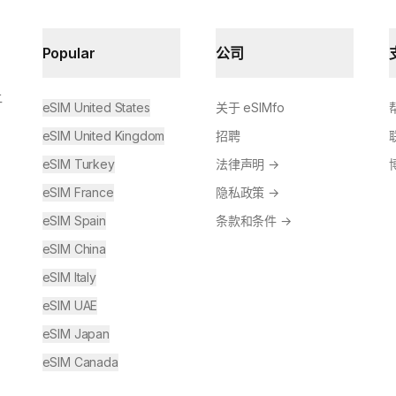
Popular
公司
让
eSIM United States
关于 eSIMfo
eSIM United Kingdom
招聘
eSIM Turkey
法律声明
→
eSIM France
隐私政策
→
eSIM Spain
条款和条件
→
eSIM China
eSIM Italy
eSIM UAE
eSIM Japan
eSIM Canada