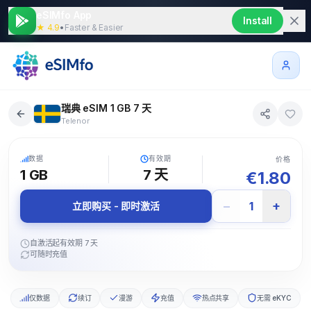
eSIMfo App
Install
★ 4.9
•
Faster & Easier
瑞典 eSIM 1 GB 7 天
Telenor
5G
数据
有效期
价格
1 GB
7
天
€
1.80
−
+
1
立即购买 - 即时激活
自激活起有效期 7 天
可随时充值
仅数据
续订
漫游
充值
热点共享
无需 eKYC