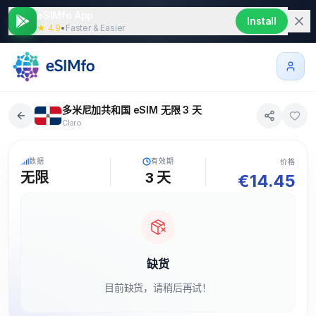
eSIMfo App
Install
★ 4.9
•
Faster & Easier
多米尼加共和国 eSIM 无限 3 天
Claro
5G
数据
有效期
价格
无限
3
天
€
14.45
缺货
目前缺货，请稍后再试！