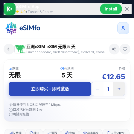
eSIMfo App
Install
★ 4.9
•
Faster & Easier
亚洲eSIM eSIM 无限 5 天
Grameenphone, Viettel(Metfone), Cellcard, China Unicom, China Mobile, China Telecom, HKT, Jio, Telkomsel, KDDI, Softbank, LTC, CTM, Maxis, Digi, Celcom, Telenor, Mobilink, Globe, Smart, StarHub, Singtel, SKT, LGU+, Hutchison, Mobitel, Chunghwa Telecom, AIS, True, Dtac, Vinaphone, Vms Mobifon
18+ 个国家
5G
数据
有效期
价格
无限
5
天
€
12.65
−
+
1
立即购买 - 即时激活
每日使用 3 GB 后限速至 1 Mbps。
自激活起有效期 5 天
可随时充值
仅数据
续订
漫游
充值
热点共享
无需 eKYC