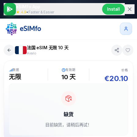
eSIMfo App
Install
★ 4.9
•
Faster & Easier
法国 eSIM 无限 10 天
Airalo
5G
数据
有效期
价格
无限
10
天
€
20.10
缺货
目前缺货，请稍后再试！