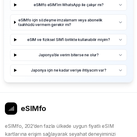
eSIMfo eSIM’im WhatsApp ile çalışır mı?
eSIMfo için sözleşme imzalamam veya abonelik
taahhüdü vermem gerekir mi?
eSIM ve fiziksel SIM’i birlikte kullanabilir miyim?
Japonya’de verim biterse ne olur?
Japonya için ne kadar veriye ihtiyacım var?
eSIMfo
eSIMfo, 202’den fazla ülkede uygun fiyatlı eSIM
kartlarına erişim sağlayarak seyahat deneyiminizi