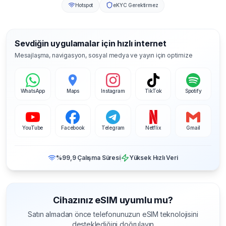
Hotspot
eKYC Gerektirmez
Sevdiğin uygulamalar için hızlı internet
Mesajlaşma, navigasyon, sosyal medya ve yayın için optimize
WhatsApp
Maps
Instagram
TikTok
Spotify
YouTube
Facebook
Telegram
Netflix
Gmail
%99,9 Çalışma Süresi
Yüksek Hızlı Veri
Cihazınız eSIM uyumlu mu?
Satın almadan önce telefonunuzun eSIM teknolojisini
desteklediğini doğrulayın