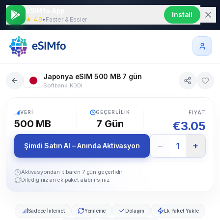
eSIMfo App
Install
★ 4.9
•
Faster & Easier
Japonya eSIM 500 MB 7 gün
Softbank, KDDI
5G
VERI
GEÇERLILIK
FIYAT
500 MB
7
Gün
€
3.05
−
+
1
Şimdi Satın Al – Anında Aktivasyon
Aktivasyondan itibaren 7 gün geçerlidir
Dilediğiniz an ek paket alabilirsiniz
Sadece İnternet
Yenileme
Dolaşım
Ek Paket Yükle