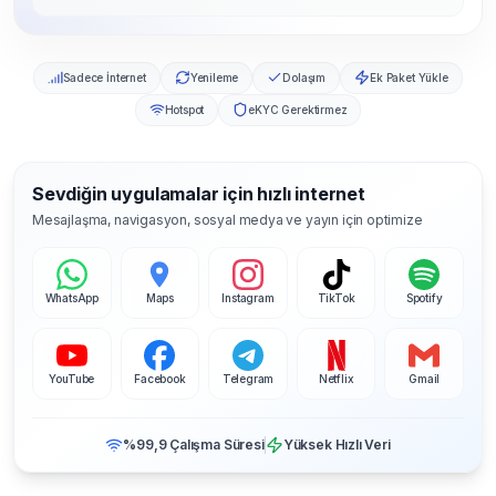
Sadece İnternet
Yenileme
Dolaşım
Ek Paket Yükle
Hotspot
eKYC Gerektirmez
Sevdiğin uygulamalar için hızlı internet
Mesajlaşma, navigasyon, sosyal medya ve yayın için optimize
WhatsApp
Maps
Instagram
TikTok
Spotify
YouTube
Facebook
Telegram
Netflix
Gmail
%99,9 Çalışma Süresi
Yüksek Hızlı Veri