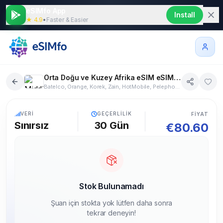
eSIMfo App
Install
★ 4.9
•
Faster & Easier
Orta Doğu ve Kuzey Afrika eSIM eSIM Sınırsız 30 gün
Batelco, Orange, Korek, Zain, HotMobile, Pelephone, Orange, Zain, Zain, Meditel, Omantel, Jawwal, Ooredoo, Vodafone, ZAIN, Orange, Etisalat
13+ Ülke
5G
VERI
GEÇERLILIK
FIYAT
Sınırsız
30
Gün
€
80.60
Stok Bulunamadı
Şuan için stokta yok lütfen daha sonra
tekrar deneyin!