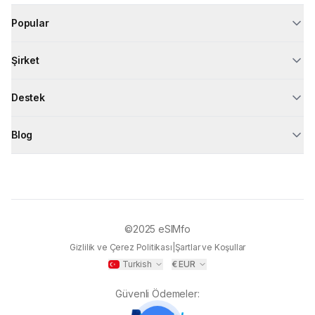
Popular
Şirket
Destek
Blog
©2025
eSIMfo
Gizlilik ve Çerez Politikası
|
Şartlar ve Koşullar
Turkish
€
EUR
Güvenli Ödemeler
: