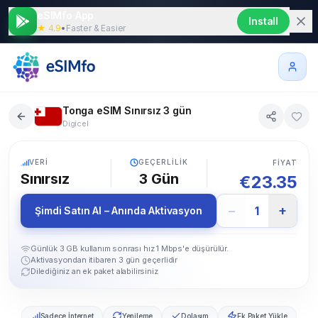
eSIMfo App
Install
★ 4.9
•
Faster & Easier
Tonga eSIM Sınırsız 3 gün
Digicel
5G
VERI
GEÇERLILIK
FIYAT
Sınırsız
3
Gün
€
23.35
−
+
1
Şimdi Satın Al – Anında Aktivasyon
Günlük 3 GB kullanım sonrası hız 1 Mbps'e düşürülür.
Aktivasyondan itibaren 3 gün geçerlidir
Dilediğiniz an ek paket alabilirsiniz
Sadece İnternet
Yenileme
Dolaşım
Ek Paket Yükle