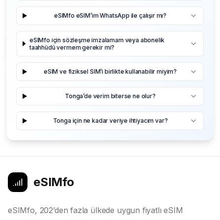
eSIMfo eSIM’im WhatsApp ile çalışır mı?
eSIMfo için sözleşme imzalamam veya abonelik
taahhüdü vermem gerekir mi?
eSIM ve fiziksel SIM’i birlikte kullanabilir miyim?
Tonga’de verim biterse ne olur?
Tonga için ne kadar veriye ihtiyacım var?
eSIMfo
eSIMfo, 202’den fazla ülkede uygun fiyatlı eSIM