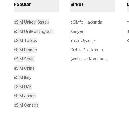
Popular
Şirket
eSIM United States
eSIMfo Hakkında
Y
eSIM United Kingdom
Kariyer
B
eSIM Turkey
Yasal Uyarı
→
B
eSIM France
Gizlilik Politikası
→
eSIM Spain
Şartlar ve Koşullar
→
eSIM China
eSIM Italy
eSIM UAE
eSIM Japan
eSIM Canada