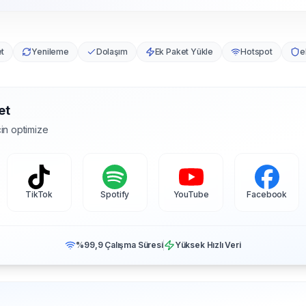
et
Yenileme
Dolaşım
Ek Paket Yükle
Hotspot
e
et
in optimize
TikTok
Spotify
YouTube
Facebook
%99,9 Çalışma Süresi
Yüksek Hızlı Veri