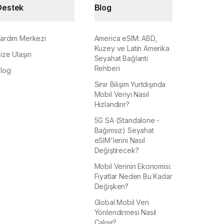
Destek
Blog
ardım Merkezi
America eSIM: ABD,
Kuzey ve Latin Amerika
ize Ulaşın
Seyahat Bağlantı
Rehberi
log
Sınır Bilişim Yurtdışında
Mobil Veriyi Nasıl
Hızlandırır?
5G SA (Standalone -
Bağımsız) Seyahat
eSIM'lerini Nasıl
Değiştirecek?
Mobil Verinin Ekonomisi:
Fiyatlar Neden Bu Kadar
Değişken?
Global Mobil Veri
Yönlendirmesi Nasıl
Çalışır?