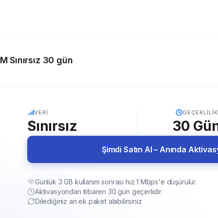
IM Sınırsız 30 gün
5G
VERI
GEÇERLILIK
Sınırsız
30
Gü
Şimdi Satın Al – Anında Aktiva
Günlük 3 GB kullanım sonrası hız 1 Mbps'e düşürülür.
Aktivasyondan itibaren 30 gün geçerlidir
Dilediğiniz an ek paket alabilirsiniz