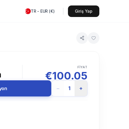
TR
-
EUR
(
€
)
Giriş Yap
FIYAT
€
100.05
n
−
1
+
syon