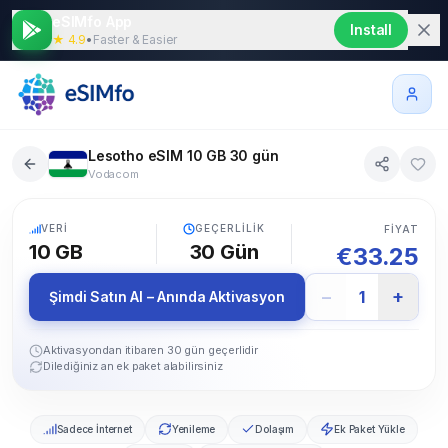
eSIMfo App
Install
★ 4.9
•
Faster & Easier
Lesotho eSIM 10 GB 30 gün
Vodacom
5G
VERI
GEÇERLILIK
FIYAT
10 GB
30
Gün
€
33.25
−
+
1
Şimdi Satın Al – Anında Aktivasyon
Aktivasyondan itibaren 30 gün geçerlidir
Dilediğiniz an ek paket alabilirsiniz
Sadece İnternet
Yenileme
Dolaşım
Ek Paket Yükle