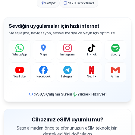
Hotspot
eKYC Gerektirmez
Sevdiğin uygulamalar için hızlı internet
Mesajlaşma, navigasyon, sosyal medya ve yayın için optimize
WhatsApp
Maps
Instagram
TikTok
Spotify
YouTube
Facebook
Telegram
Netflix
Gmail
%99,9 Çalışma Süresi
Yüksek Hızlı Veri
Cihazınız eSIM uyumlu mu?
Satın almadan önce telefonunuzun eSIM teknolojisini
desteklediğini doğrulayın