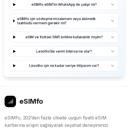
eSIMfo eSIM’im WhatsApp ile çalışır mı?
eSIMfo için sözleşme imzalamam veya abonelik
taahhüdü vermem gerekir mi?
eSIM ve fiziksel SIM’i birlikte kullanabilir miyim?
Lesotho’de verim biterse ne olur?
Lesotho için ne kadar veriye ihtiyacım var?
eSIMfo
eSIMfo, 202’den fazla ülkede uygun fiyatlı eSIM
kartlarına erişim sağlayarak seyahat deneyiminizi